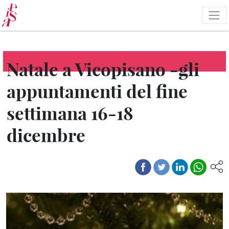
Pasar
al
contenido
principal
Natale a Vicopisano -gli
appuntamenti del fine
settimana 16-18
dicembre