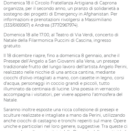
Domenica 18 il Circolo Fratellanza Artigiana di Caprona
organizza, per il secondo anno, un pranzo di solidarietà a
sostegno dei progetti di Emergency in Afghanistan. Per
informazioni e prenotazioni rivolgersi a Massimiliano
(333/6169367) e Andrea (377/2967974).
Domenica 18 alle 17.00, al Teatro di Via Verdi, concerto di
Natale della Filarmonica Puccini di Cascina, ingresso
gratuito.
Il 18 dicembre riapre, fino a domenica 8 gennaio, anche il
Presepe dell’Angelo a San Giovanni alla Vena, un presepe
tradizionale frutto del lungo lavoro dell'artista Angelo Perini,
realizzato nelle nicchie di una antica cantina, mediante
ciocchi d'olivo intagliati a mano, con casette in legno, corsi
d'acqua, personaggi in coccio grandi e piccoli, tutto
illuminato da centinaia di lucine. Una poesia in vernacolo
accompagna i visitatori, per vivere appieno l'atmosfera del
Natale.
Saranno inoltre esposte una ricca collezione di presepi e
sculture realizzate e intagliate a mano da Perini, utilizzando
anche ciocchi di castagno e tronchi reperiti sul mare. Opere
uniche e particolari nel loro genere, suggestive. Tra queste ci