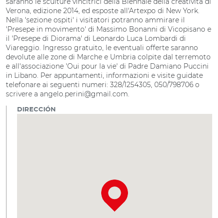
saranno le sculture vincitrici della Biennale della creatività di
Verona, edizione 2014, ed esposte all'Artexpo di New York.
Nella 'sezione ospiti' i visitatori potranno ammirare il
'Presepe in movimento' di Massimo Bonanni di Vicopisano e
il 'Presepe di Diorama' di Leonardo Luca Lombardi di
Viareggio. Ingresso gratuito, le eventuali offerte saranno
devolute alle zone di Marche e Umbria colpite dal terremoto
e all'associazione 'Oui pour la vie' di Padre Damiano Puccini
in Libano. Per appuntamenti, informazioni e visite guidate
telefonare ai seguenti numeri: 328/1254305, 050/798706 o
scrivere a angelo.perini@gmail.com.
DIRECCIÓN