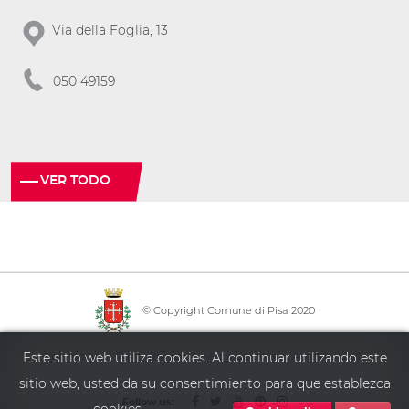
Via della Foglia, 13
050 49159
VER TODO
© Copyright Comune di Pisa 2020
·
·
·
Info point
Policy privacy
Mapa del sitio
Accesibilidad
Este sitio web utiliza cookies. Al continuar utilizando este
sitio web, usted da su consentimiento para que establezca
Follow us: