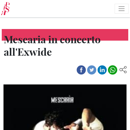
Pasar
al
contenido
principal
Mescaria in concerto
all'Exwide