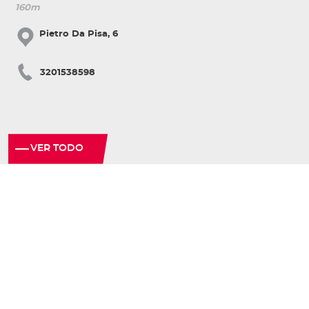
160m
Pietro Da Pisa, 6
3201538598
VER TODO
© Copyright Comune di Pisa 2020
·
·
·
Info point
Policy privacy
Mapa del sitio
Accesibilidad
Follow us: