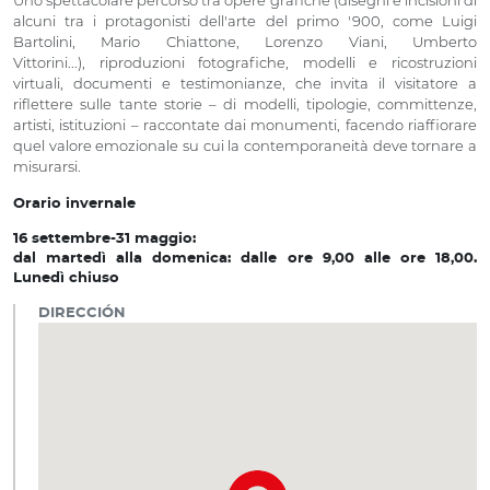
Uno spettacolare percorso tra opere grafiche (disegni e incisioni di
alcuni tra i protagonisti dell'arte del primo '900, come Luigi
Bartolini, Mario Chiattone, Lorenzo Viani, Umberto
Vittorini...), riproduzioni fotografiche, modelli e ricostruzioni
virtuali, documenti e testimonianze, che invita il visitatore a
riflettere sulle tante storie – di modelli, tipologie, committenze,
artisti, istituzioni – raccontate dai monumenti, facendo riaffiorare
quel valore emozionale su cui la contemporaneità deve tornare a
misurarsi.
Orario invernale
16 settembre-31 maggio:
dal martedì alla domenica: dalle ore 9,00 alle ore 18,00.
Lunedì chiuso
DIRECCIÓN