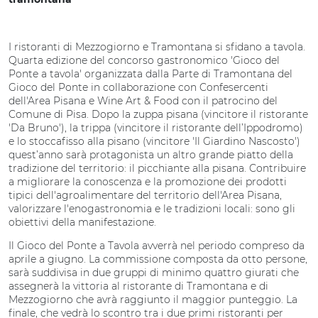
tramontana
I ristoranti di Mezzogiorno e Tramontana si sfidano a tavola.
Quarta edizione del concorso gastronomico 'Gioco del
Ponte a tavola' organizzata dalla Parte di Tramontana del
Gioco del Ponte in collaborazione con Confesercenti
dell'Area Pisana e Wine Art & Food con il patrocino del
Comune di Pisa. Dopo la zuppa pisana (vincitore il ristorante
'Da Bruno'), la trippa (vincitore il ristorante dell’Ippodromo)
e lo stoccafisso alla pisano (vincitore 'Il Giardino Nascosto')
quest’anno sarà protagonista un altro grande piatto della
tradizione del territorio: il picchiante alla pisana. Contribuire
a migliorare la conoscenza e la promozione dei prodotti
tipici dell'agroalimentare del territorio dell'Area Pisana,
valorizzare l'enogastronomia e le tradizioni locali: sono gli
obiettivi della manifestazione.
Il Gioco del Ponte a Tavola avverrà nel periodo compreso da
aprile a giugno. La commissione composta da otto persone,
sarà suddivisa in due gruppi di minimo quattro giurati che
assegnerà la vittoria al ristorante di Tramontana e di
Mezzogiorno che avrà raggiunto il maggior punteggio. La
finale, che vedrà lo scontro tra i due primi ristoranti per