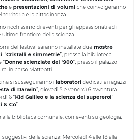
e
che coinvolgeranno
che
presentazioni di volumi
l territorio e la cittadinanza.
io ricchissimo di eventi per gli appassionati ed i
e ultime frontiere della scienza.
giorni del festival saranno installate due
mostre
: “
”, presso la biblioteca
i
Cristalli e simmetrie
 “
”, presso il palazzo
Donne scienziate del '900
ura, in corso Matteotti.
scina si susseguiranno i
dedicati ai ragazzi
laboratori
”, giovedì 5 e venerdì 6 avventura
esta di Darwin
rdì 6 “
”,
Kid Galileo e la scienza dei supereroi
”.
ti & Co
 alla biblioteca comunale, con eventi su geologia,
suggestivi della scienza: Mercoledì 4 alle 18 alla