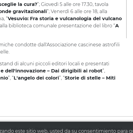
”; Giovedì 5 alle ore 17.30, tavola
sceglie la cura?
”; Venerdì 6 alle ore 18, alla
onde gravitazionali
a, “
Vesuvio: Fra storia e vulcanologia del vulcano
8 alla biblioteca comunale presentazione del libro “
A
omiche condotte dall'Associazione cascinese astrofili
elle.
tand di alcuni piccoli editori locali e presentati
”,
 dell'innovazione – Dai dirigibili ai robot
”, “
”, “
enio
L'angelo dei colori
Storie di stelle – Miti
·
·
·
Info point
Policy privacy
Mapa del sitio
Accesibilidad
tilizando este sitio web, usted da su consentimiento para 