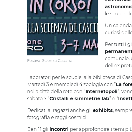
astronomi
le scuole de
Un calendar
curiosi dell
Per tutti i 
permanent
comunale, e
Festival Scienza Cascina
dell'ex pret
Laboratori per le scuole: alla biblioteca di Ca
Martedì 3 e mercoledì 4 zoologia con “
La for
nella città della rete con “
”, vene
Internetopoli
sabato 7 “
” e “
Cristalli e simmetrie lab
Inset
Dedicati ai ragazzi anche gli
, sempre
exhibits
fotografia e raggi cosmici.
Ben 11 gli
per approfondire i temi più 
incontri