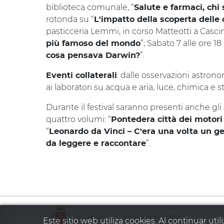
biblioteca comunale, “
Salute e farmaci, chi 
rotonda su “
L'impatto della scoperta delle 
pasticceria Lemmi, in corso Matteotti a Cascin
”; Sabato 7 alle ore 1
più famoso del mondo
”.
cosa pensava Darwin?
: dalle osservazioni astron
Eventi collaterali
ai laboratori su acqua e aria, luce, chimica e st
Durante il festival saranno presenti anche gli s
quattro volumi: “
Pontedera città dei motori e
“
Leonardo da Vinci – C'era una volta un g
”.
da leggere e raccontare
© Copyright Comune di Pisa 2020
Este sitio web utiliza cookies. Al continuar u