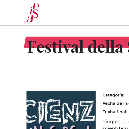
Pasar
al
contenido
principal
Festival della
Categoría:
Fecha de ini
Fecha final:
Cinque gior
scientifico