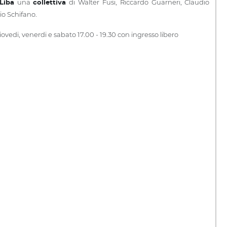
una
di Walter Fusi, Riccardo Guarneri, Claudio
 Liba
collettiva
rio Schifano.
iovedi, venerdi e sabato 17.00 - 19.30 con i
ngresso libero