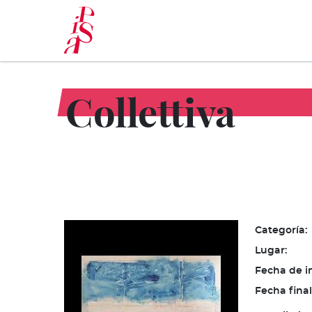
Pasar
al
contenido
principal
Collettiva
Categoría:
Lugar:
Fecha de in
Fecha final