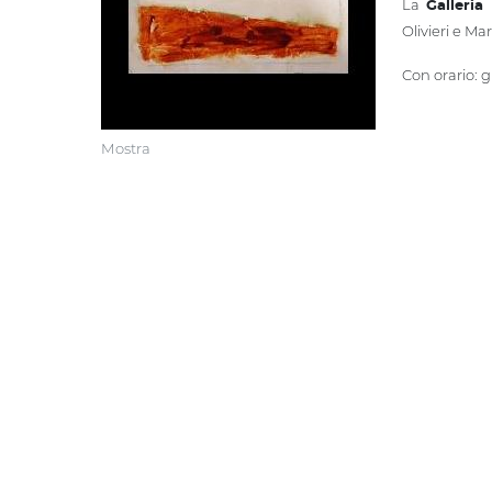
La
Galleria
Olivieri e Ma
Con orario: g
Mostra