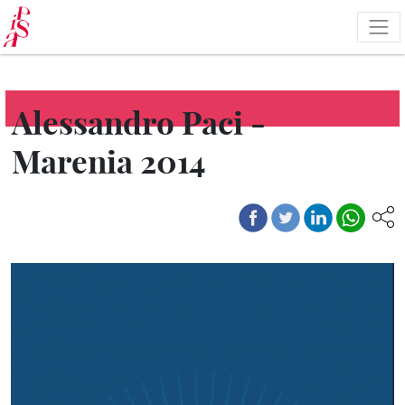
Pasar
al
contenido
principal
Alessandro Paci -
Marenia 2014