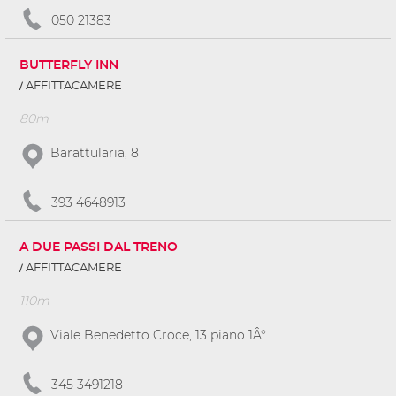
050 21383
BUTTERFLY INN
AFFITTACAMERE
80m
Barattularia, 8
393 4648913
A DUE PASSI DAL TRENO
AFFITTACAMERE
110m
Viale Benedetto Croce, 13 piano 1Â°
345 3491218