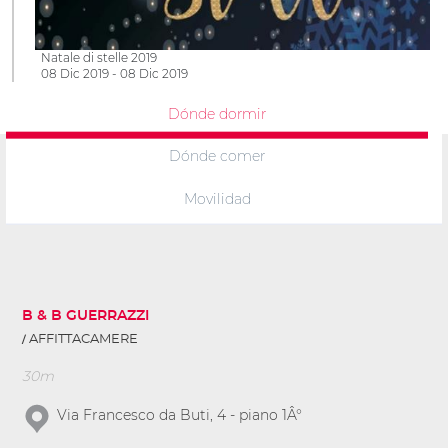
Natale di stelle 2019
08 Dic 2019 - 08 Dic 2019
Dónde dormir
Dónde comer
Movilidad
B & B GUERRAZZI
AFFITTACAMERE
30m
Via Francesco da Buti, 4 - piano 1Â°