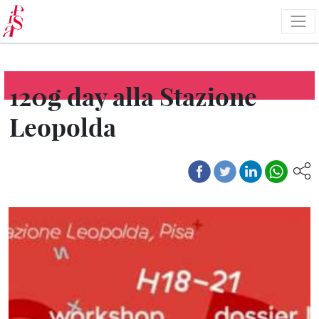
Pasar
al
contenido
principal
120g day alla Stazione
Leopolda