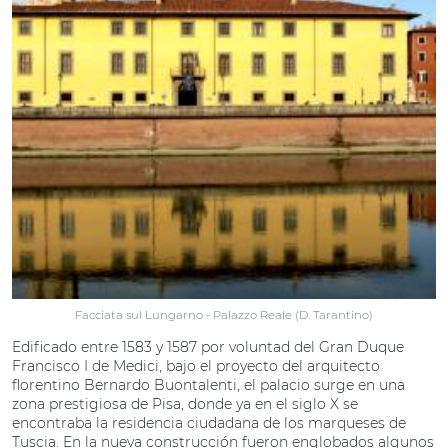
Facciata sul Lungarno - Palazzo Reale (D. Tarantino)
Edificado entre 1583 y 1587 por voluntad del Gran Duque
Francisco I de Medici, bajo el proyecto del arquitecto
florentino Bernardo Buontalenti, el palacio surge en una
zona prestigiosa de Pisa, donde ya en el siglo X se
encontraba la residencia ciudadana de los marqueses de
Tuscia. En la nueva construcción fueron englobados algunos