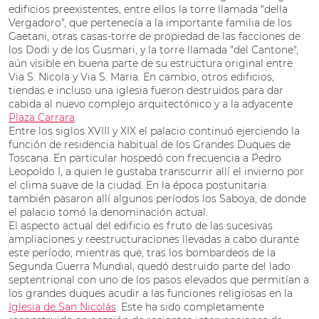
edificios preexistentes, entre ellos la torre llamada "della
Vergadoro", que pertenecía a la importante familia de los
Gaetani, otras casas-torre de propiedad de las facciones de
los Dodi y de los Gusmari, y la torre llamada "del Cantone",
aún visible en buena parte de su estructura original entre
Via S. Nicola y Via S. Maria. En cambio, otros edificios,
tiendas e incluso una iglesia fueron destruidos para dar
cabida al nuevo complejo arquitectónico y a la adyacente
Plaza Carrara
.
Entre los siglos XVIII y XIX el palacio continuó ejerciendo la
función de residencia habitual de los Grandes Duques de
Toscana. En particular hospedó con frecuencia a Pedro
Leopoldo I, a quien le gustaba transcurrir allí el invierno por
el clima suave de la ciudad. En la época postunitaria
también pasaron allí algunos períodos los Saboya, de donde
el palacio tomó la denominación actual.
El aspecto actual del edificio es fruto de las sucesivas
ampliaciones y reestructuraciones llevadas a cabo durante
este período; mientras que, tras los bombardeos de la
Segunda Guerra Mundial, quedó destruido parte del lado
septentrional con uno de los pasos elevados que permitían a
los grandes duques acudir a las funciones religiosas en la
Iglesia de San Nicolás
. Este ha sido completamente