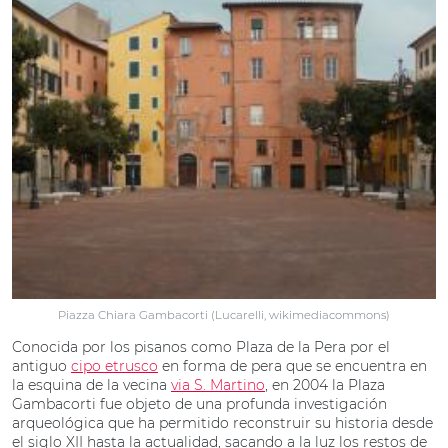
Piazza Chiara Gambacorti (Lucarelli, wikimediacommons)
Conocida por los pisanos como Plaza de la Pera por el
antiguo
cipo etrusco
en forma de pera que se encuentra en
la esquina de la vecina
via S. Martino
, en 2004 la Plaza
Gambacorti fue objeto de una profunda investigación
arqueológica que ha permitido reconstruir su historia desde
el siglo XII hasta la actualidad, sacando a la luz los restos de