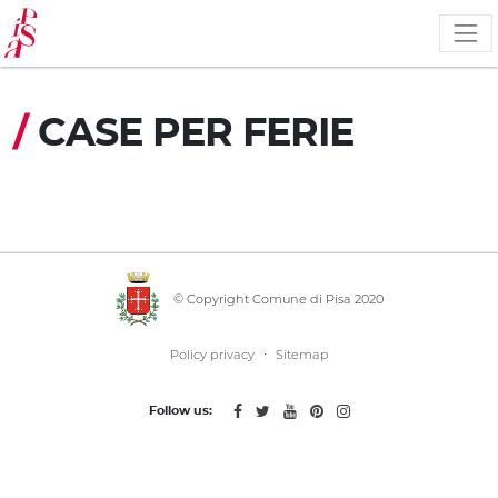
Direkt
zum
Inhalt
/
CASE PER FERIE
© Copyright Comune di Pisa 2020
·
Policy privacy
Sitemap
Follow us: